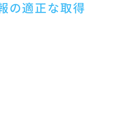
情報の適正な取得
取得し、偽りその他不正の手段により取得しません。
あらかじめ本人の同意を得ないで、要配慮個人情報（個人情報
。）を取得しません。
のいずれかに該当する場合
個人情報を取得する場合であって、当該要配慮個人情報を学術
個人情報を取得する目的の一部が学術研究目的である場合を含
る場合を除きます。）（当社と当該学術研究機関等が共同して
人、国の機関、地方公共団体、個人情報保護法第57条第1項各
める者により公開されている場合
ることにより、その外形上明らかな要配慮個人情報を取得する
三者提供にあたらないものとされる態様にて要配慮個人情報の提