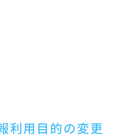
以下「当社サービス等」といいます。）の提供のため
案内、お問い合せ等への対応のため
ため
社の規約、ポリシー等（以下「規約等」といいます。）に違反
約等の変更などを通知するため
サービス、商品等の開発等に役立てるため
歴及び購買履歴等の情報を把握・分析し、当社サービスの改善
品・サービス関する開発・広告を行うため
（役職員の個人情報について）
令上の手続対応のため（株主、新株予約権者等の個人情報につ
、個人を識別できない形式に加工した統計データを作成するた
を含む）のため
随する目的のため
情報利用目的の変更