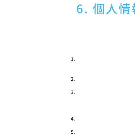
6. 個人
当社は、個人情報の紛失、
当社の従業員に対し、必要
する場合は、委託先におい
管理措置の概要は以下のと
当社は、個人情報保護法及
項において示した窓口にて
す。
当社は、取得、利用、保存
めます。
個人データの取扱いに関す
いることを責任者が確認し
握した場合の従業者から責
責任者が定期的な点検を行
個人データの取扱いに関す
の秘密保持に関する事項を
個人データを取り扱うこと