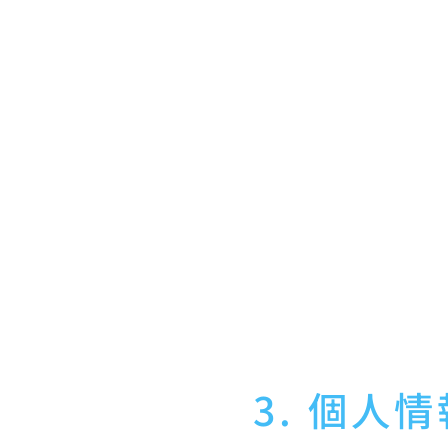
当社のサービス、商品等（
当社サービス等に関するご
当社サービス等のご案内の
当社サービス等に関する当
のため
当社サービス等に関する規
当社サービス等の改善、新
取得した閲覧履歴、行動履
に興味・嗜好に応じた新商
雇用管理、社内手続のため
株主管理、会社法その他法
当社サービス等に関連して
当社からの情報提供（広告
その他、上記利用目的に付
3. 個人