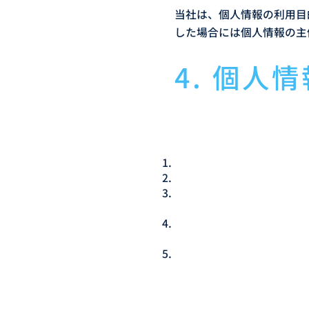
当社は、個人情報の利用目
した場合には個人情報の主
4. 個人
当社は、個人情報保護法そ
範囲を超えて個人情報を取
法令に基づく場合
人の生命、身体又は財産の
公衆衛生の向上又は児童の
難であるとき
国の機関もしくは地方公共
要がある場合であって、本
学術研究機関等に個人デー
取り扱う必要があるとき（
利益を不当に侵害するおそ