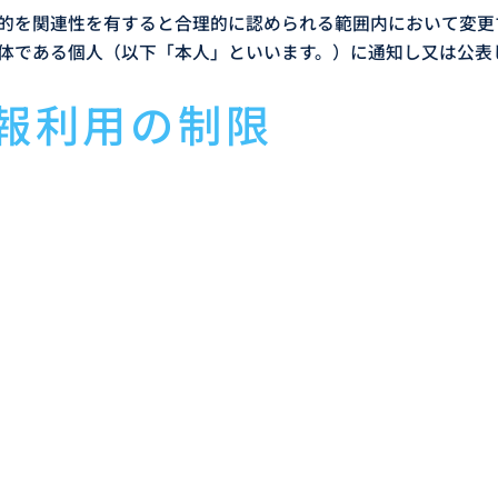
的を関連性を有すると合理的に認められる範囲内において変更
体である個人（以下「本人」といいます。）に通知し又は公表
情報利用の制限
の他の法令により許容される場合を除き、本人の同意を得ず利
り扱いません。但し次の場合はこの限りではありません。
保護のために必要がある場合であって、本人の同意を得ること
健全な育成の推進のために特に必要がある場合であって、本人
団体又はその委託を受けた者が法令の定める事務を遂行するこ
人の同意を得ることにより当該事務の遂行に支障を及ぼすおそ
タを提供する場合であって、当該学術研究機関等が当該個人デ
当該個人データを取り扱う目的の一部が学術研究目的である場
れがある場合を除きます。）