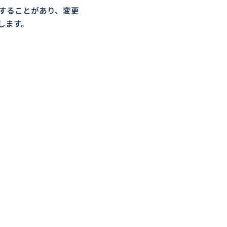
することがあり、変更
します。
用目的の達成に必要な
が困難であるとき
の同意を得ることが困
とに対して協力する必
れがあるとき
ータを学術研究目的で
合を含み、個人の権利