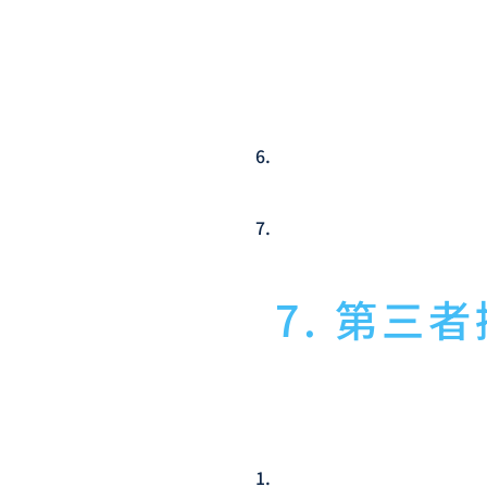
また、個人データを取り扱
れた電子媒体又は個人デー
個人データを取り扱う情報
より固定します。上記のほ
めに必要な措置を講じると
データが判明しないよう措
個人データを取り扱うこと
セスを防止します。個人デ
組みを導入します。
個人データを削除し、又は
す。
7. 第三
7.1
当社は、第4項各号のいず
者に提供しません。但し、
当社が利用目的の達成に必