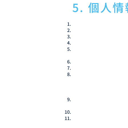
5. 個人
5.1
当社は、適正に個人情報を
5.2
当社は、次の場合を除き、
義されるものを意味します
第4項第1号ないし第4号
学術研究機関等から要配慮
要があるとき（当該要配慮
不当に侵害するおそれがあ
限ります。）。
当該要配慮個人情報が、本
人情報保護委員会規則で定
本人を目視し、又は撮影す
第7.1項但書によって第