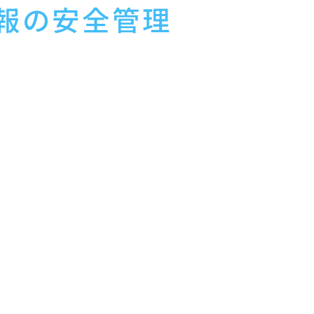
情報の安全管理
破壊、改ざん及び漏洩などのリスクに対して、個人情報の安全
かつ適切な監督を行います。また、当社は、個人情報の取扱い
て個人情報の安全管理が図られるよう、必要かつ適切な監督を
おりです。
びこれに関連する法令並びに適用されるガイドライン等を遵守
、個人データの取扱いに関するご質問・相談及び苦情を受け付
、提供、削除・廃棄等の段階ごとに、取扱方法、責任者・担当
る責任者を設置するとともに、整備した取扱方法に従って個人
ます。また、当社は、法令等や内部規程等に違反している事実
任者に対する報告連絡体制を整備します。さらに、個人データ
います。
る留意事項について、従業員に必要な研修を実施します。また
就業規則に記載します。
のできる従業者及び本人以外が容易に個人データを閲覧できな